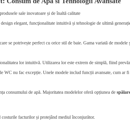
t: Consum de Apa si Tehnologii Avansate
rodusele sale inovatoare și de înaltă calitate
sign elegant, funcţionalitate intuitivă și tehnologie de ultimă generați
are se potrivește perfect cu orice stil de baie. Gama variată de modele și
alitatea lor intuitivă. Utilizarea lor este extrem de simplă, fiind prevă
pele WC nu fac excepție. Unele modele includ funcții avansate, cum ar fi
iența consumului de apă. Majoritatea modelelor oferă opțiunea de
spălar
costurile facturilor și protejând mediul înconjurător.