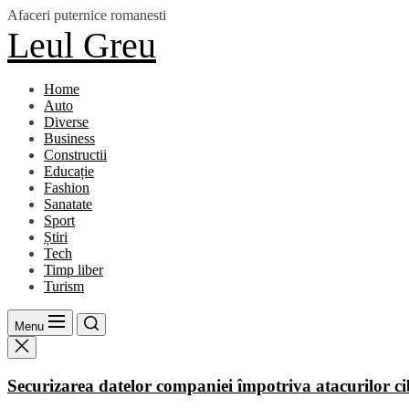
Skip
Afaceri puternice romanesti
to
Leul Greu
the
content
Home
Auto
Diverse
Business
Constructii
Educație
Fashion
Sanatate
Sport
Știri
Tech
Timp liber
Turism
Menu
Securizarea datelor companiei împotriva atacurilor ci