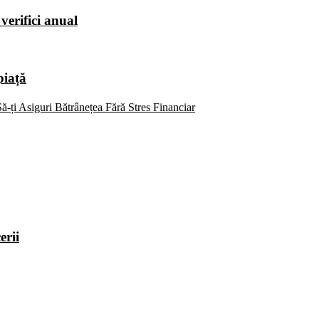
verifici anual
piață
ă-ți Asiguri Bătrânețea Fără Stres Financiar
erii