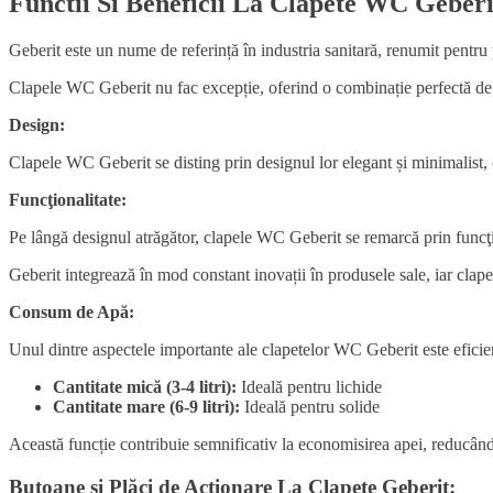
Functii Si Beneficii La Clapete WC Geberi
Geberit este un nume de referință în industria sanitară, renumit pentru p
Clapele WC Geberit nu fac excepție, oferind o combinație perfectă de de
Design:
Clapele WC Geberit se disting prin designul lor elegant și minimalist, c
Funcţionalitate:
Pe lângă designul atrăgător, clapele WC Geberit se remarcă prin funcţion
Geberit integrează în mod constant inovații în produsele sale, iar cla
Consum de Apă:
Unul dintre aspectele importante ale clapetelor WC Geberit este efic
Cantitate mică (3-4 litri):
Ideală pentru lichide
Cantitate mare (6-9 litri):
Ideală pentru solide
Această funcție contribuie semnificativ la economisirea apei, reducând 
Butoane și Plăci de Acționare La Clapete Geberit: