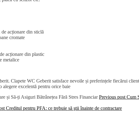
de acționare din sticlă
oane cromate
e acționare din plastic
e metalice
it. Clapete WC Geberit satisface nevoile și preferințele fiecărui client
o alegere excelentă pentru orice baie
Previous post
Cum Să
ost
Creditul pentru PFA: ce trebuie să ştii înainte de contractare