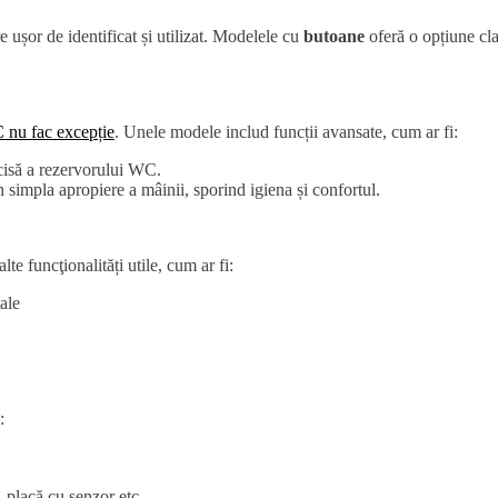
ușor de identificat și utilizat. Modelele cu
butoane
oferă o opțiune cla
C nu fac excepție
. Unele modele includ funcții avansate, cum ar fi:
ecisă a rezervorului WC.
 simpla apropiere a mâinii, sporind igiena și confortul.
e funcţionalități utile, cum ar fi:
ale
:
 placă cu senzor etc.