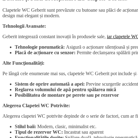
Clapetele WC Geberit sunt prevăzute cu butoane sau plăci de acționare 
design mai elegant și modern.
Tehnologii Avansate:
Geberit integrează constant inovații în produsele sale,
iar clapetele W
Tehnologie pneumatică:
Asigură o acționare silențioasă și pr
Placă de acționare cu senzor:
Permite declanșarea spălării prin
Alte Funcţionalități:
Pe lângă cele enumerate mai sus, clapetele WC Geberit pot include și alt
Sistem de oprire automată a apei:
Previne scurgerile accident
Reglarea volumului de apă pentru spălarea mică
Posibilitatea de montare pe perete sau pe rezervor
Alegerea Clapetei WC Potrivite:
Alegerea clapetei WC potrivite depinde de o serie de factori, cum ar fi
Stilul baii:
Modern, clasic, minimalist etc.
Tipul de rezervor WC:
Incastrat sau aparent
Funcţionalitățile dorite:
Spălare duală, tehnologie pneumatică,