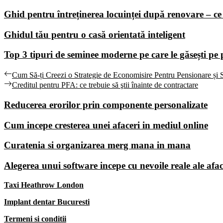
Ghid pentru întreținerea locuinței după renovare – ce 
Ghidul tău pentru o casă orientată inteligent
Top 3 tipuri de seminee moderne pe care le găsești pe 
Navigare
Previous
Cum Să-ți Creezi o Strategie de Economisire Pentru Pensionare și S
post:
Next
Creditul pentru PFA: ce trebuie să ştii înainte de contractare
în
post:
articole
Reducerea erorilor prin componente personalizate
Cum incepe cresterea unei afaceri in mediul online
Curatenia si organizarea merg mana in mana
Alegerea unui software incepe cu nevoile reale ale afac
Taxi Heathrow London
Implant dentar Bucuresti
Termeni si conditii