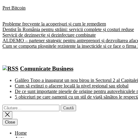
Pret Bitcoin
Probleme frecvente la acoperișuri și cum le remediem
Dentist în România pentru străini: servicii complete și costuri reduse
Servicii de dezinsecție și dezinfectare combinate
ALDEMO – partener strategic pentru antreprenori și dezvoltarea afaceri
Cum se comporta ploșnitele rezistente la insecticide si ce face o firm
Comunicate Business
Galileo Topo a inaugurat un nou birou in Sectorul 2 al Capitale
Cum să extinzi o afacere locală la nivel regional sau global
De ce sunt importante piesele de origine pentru autovehiculele 
5 obiceiuri pe care oamenii cu un stil de viață sănătos le respect
Caută
după:
Close
Home