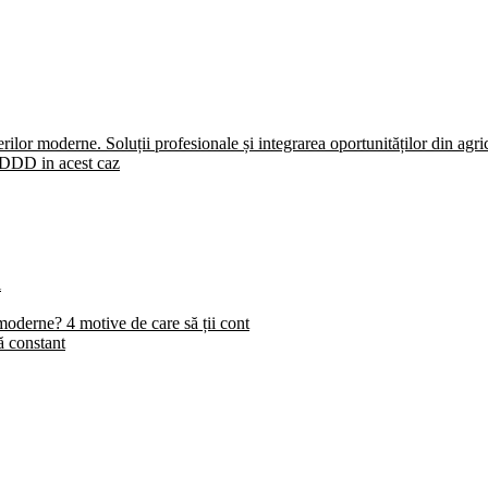
lor moderne. Soluții profesionale și integrarea oportunităților din agric
a DDD in acest caz
i
moderne? 4 motive de care să ții cont
ă constant